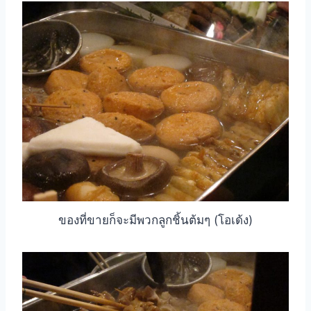
ของที่ขายก็จะมีพวกลูกชิ้นต้มๆ (โอเด้ง)