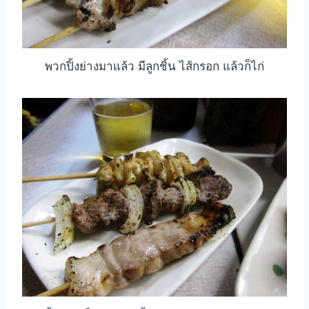
พวกปิ้งย่างมาแล้ว มีลูกชิ้น ไส้กรอก แล้วก็ไก่