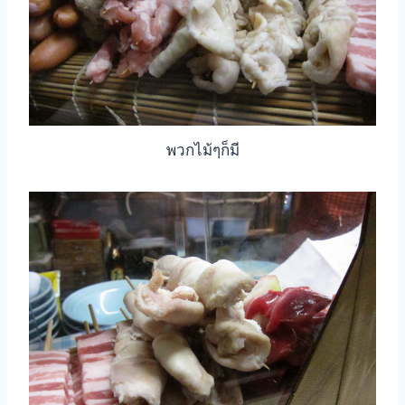
พวกไม้ๆก็มี