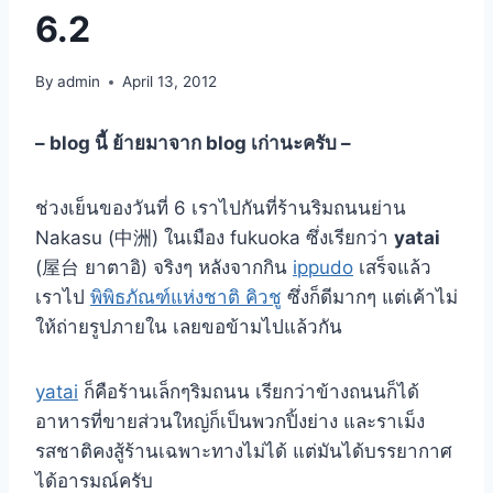
6.2
By
admin
April 13, 2012
– blog นี้ ย้ายมาจาก blog เก่านะครับ –
ช่วงเย็นของวันที่ 6 เราไปกันที่ร้านริมถนนย่าน
Nakasu (
中洲)
ในเมือง fukuoka ซึ่งเรียกว่า
yatai
(
屋台
ยาตาอิ) จริงๆ หลังจากกิน
ippudo
เสร็จแล้ว
เราไป
พิพิธภัณฑ์แห่งชาติ คิวชู
ซึ่งก็ดีมากๆ แต่เค้าไม่
ให้ถ่ายรูปภายใน เลยขอข้ามไปแล้วกัน
yatai
ก็คือร้านเล็กๆริมถนน เรียกว่าข้างถนนก็ได้
อาหารที่ขายส่วนใหญ่ก็เป็นพวกปิ้งย่าง และราเม็ง
รสชาติคงสู้ร้านเฉพาะทางไม่ได้ แต่มันได้บรรยากาศ
ได้อารมณ์ครับ