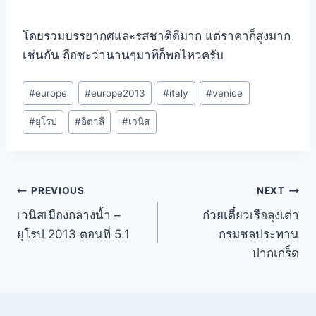
โดยรวมบรรยากศและรสชาติดีมาก แต่ราคาก็สูงมาก
เช่นกัน ถือซะว่านานๆมาทีก็พอไหวครับ
Post
#
europe
#
europe2013
#
italy
#
venice
Tags:
#
ยุโรป
#
อิตาลี
#
เวนิส
Post
PREVIOUS
NEXT
เวนิสเมืองกลางน้ำ –
ก๋วยเตี๋ยวเรือลุงเต่า
navigation
ยุโรป 2013 ตอนที่ 5.1
กรมชลประทาน
ปากเกร็ด