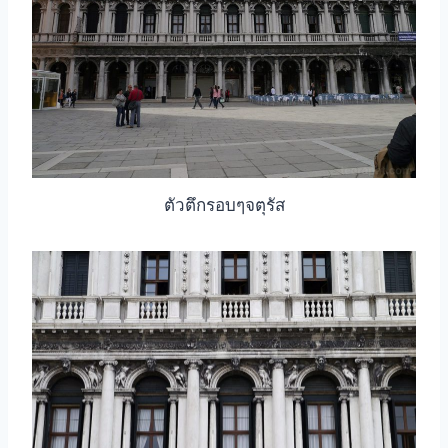
ตัวตึกรอบๆจตุรัส