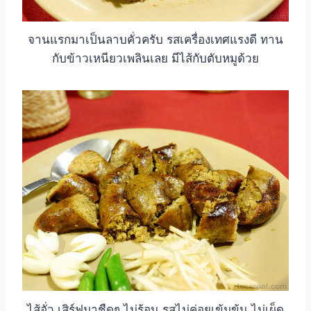
จานแรกมาเป็นลาบคั่วครับ รสเครื่องเทศแรงดี ทาน
กับข้าวเหนียวเพลินเลย มีไส้กับตับหมูด้วย
ไส้อั่ว เสิร์ฟมาชืดๆ ไม่ร้อน รสไม่ค่อยเข้มข้น ไม่เผ็ด