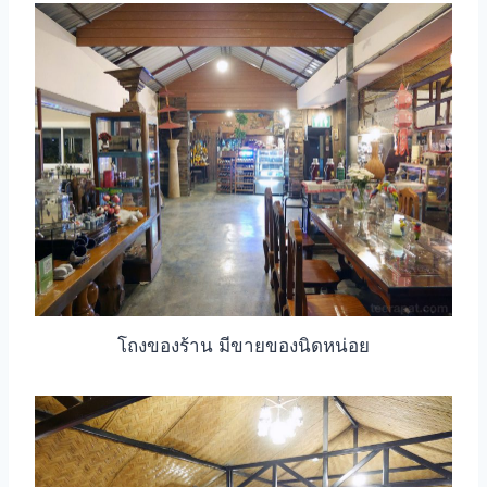
โถงของร้าน มีขายของนิดหน่อย