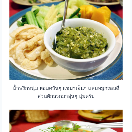
น้ำพริกหนุ่ม หอมควันๆ แช่มาเย็นๆ แคบหมูกรอบดี
ส่วนผักลวกมาอุ่นๆ นุ่มครับ