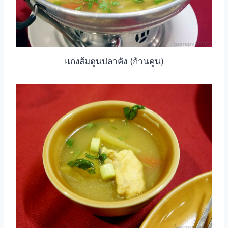
แกงส้มตูนปลาคัง (ก้านคูน)