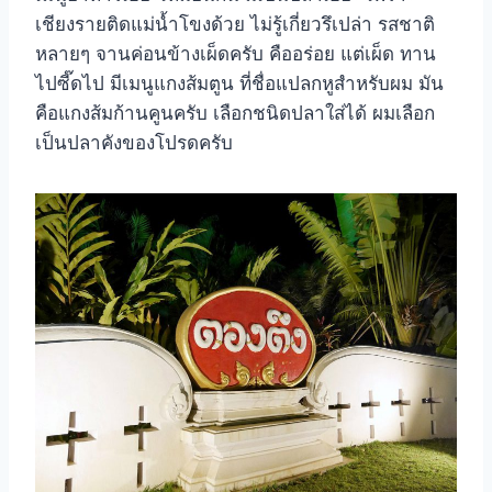
เชียงรายติดแม่น้ำโขงด้วย ไม่รู้เกี่ยวรึเปล่า รสชาติ
หลายๆ จานค่อนข้างเผ็ดครับ คืออร่อย แต่เผ็ด ทาน
ไปซี๊ดไป มีเมนูแกงส้มตูน ที่ชื่อแปลกหูสำหรับผม มัน
คือแกงส้มก้านคูนครับ เลือกชนิดปลาใส่ได้ ผมเลือก
เป็นปลาคังของโปรดครับ