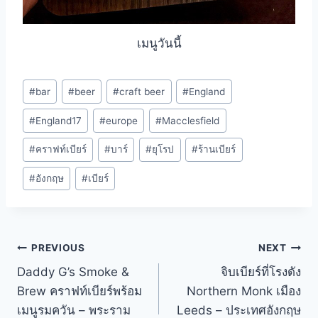
เมนูวันนี้
Post
#
bar
#
beer
#
craft beer
#
England
Tags:
#
England17
#
europe
#
Macclesfield
#
คราฟท์เบียร์
#
บาร์
#
ยุโรป
#
ร้านเบียร์
#
อังกฤษ
#
เบียร์
Post
PREVIOUS
NEXT
Daddy G’s Smoke &
จิบเบียร์ที่โรงดัง
navigation
Brew คราฟท์เบียร์พร้อม
Northern Monk เมือง
เมนูรมควัน – พระราม
Leeds – ประเทศอังกฤษ