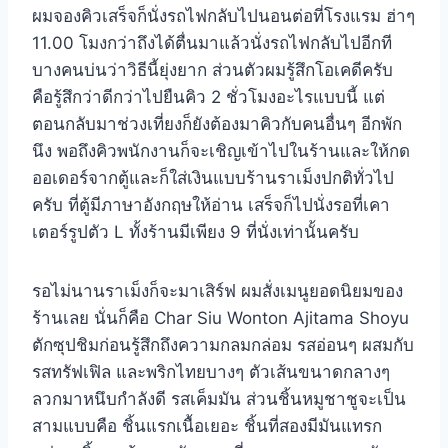
ผมจองคิวเสร็จก็นั่งรถไฟกลับไปนอนต่อที่โรงแรม ฮ่าๆ
11.00 โมงกว่าถึงได้ตื่นมาแล้วนั่งรถไฟกลับไปอีกที
บางคนบ่นว่าวิธีนี้ยุ่งยาก ส่วนตัวผมรู้สึกโอเคดีครับ
คือรู้สึกว่าดีกว่าไปยืนคิว 2 ชั่วโมงอะไรแบบนี้ แต่
ตอนกลับมาช่วงเที่ยงก็ยังต้องมาคิวกับคนอื่นๆ อีกพัก
นึง พอถึงคิวพนักงานก็จะเชิญเข้าไปในร้านและให้กด
ออเดอร์จากตู้และก็ใส่เงินแบบร้านราเม็งปกติทั่วไป
ครับ ที่ตู้มีภาษาอังกฤษให้อ่าน เสร็จก็ไปนั่งรอที่เคา
เตอร์รูปตัว L ทั้งร้านมีเพียง 9 ที่นั่งเท่านั้นครับ
รอไม่นานราเม็งก็จะมาเสิร์ฟ ผมสั่งเมนูยอดนิยมของ
ร้านเลย นั่นก็คือ Char Siu Wonton Ajitama Shoyu
ตักซุปชิมก่อนรู้สึกถึงความกลมกล่อม รสอ่อนๆ ผสมกับ
รสทรัฟเฟิล และพริกไทยบางๆ ตัวเส้นขนาดกลางๆ
ลวกมาหนึบกำลังดี รสเค็มมัน ส่วนชิ้นหมูชาชูจะเป็น
สามแบบคือ ชิ้นแรกเนื้อเยอะ ชิ้นที่สองมีมันแทรก