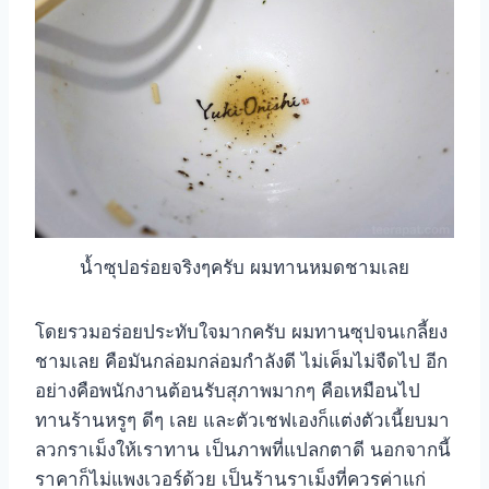
น้ำซุปอร่อยจริงๆครับ ผมทานหมดชามเลย
โดยรวมอร่อยประทับใจมากครับ ผมทานซุปจนเกลี้ยง
ชามเลย คือมันกล่อมกล่อมกำลังดี ไม่เค็มไม่จืดไป อีก
อย่างคือพนักงานต้อนรับสุภาพมากๆ คือเหมือนไป
ทานร้านหรูๆ ดีๆ เลย และตัวเชฟเองก็แต่งตัวเนี้ยบมา
ลวกราเม็งให้เราทาน เป็นภาพที่แปลกตาดี นอกจากนี้
ราคาก็ไม่แพงเวอร์ด้วย เป็นร้านราเม็งที่ควรค่าแก่