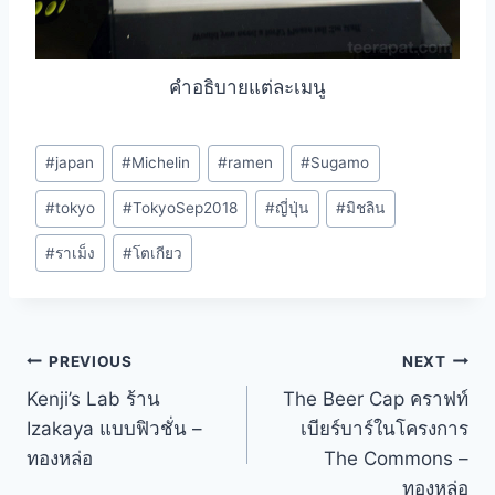
คำอธิบายแต่ละเมนู
Post
#
japan
#
Michelin
#
ramen
#
Sugamo
Tags:
#
tokyo
#
TokyoSep2018
#
ญี่ปุ่น
#
มิชลิน
#
ราเม็ง
#
โตเกียว
Post
PREVIOUS
NEXT
Kenji’s Lab ร้าน
The Beer Cap คราฟท์
navigation
Izakaya แบบฟิวชั่น –
เบียร์บาร์ในโครงการ
ทองหล่อ
The Commons –
ทองหล่อ