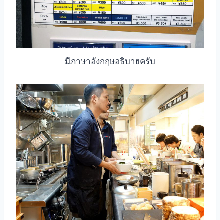
มีภาษาอังกฤษอธิบายครับ