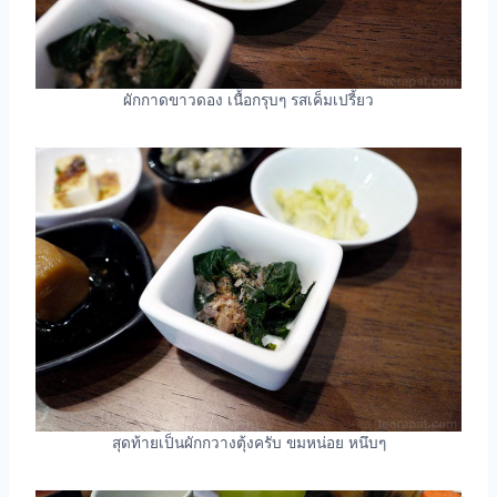
ผักกาดขาวดอง เนื้อกรุบๆ รสเค็มเปรี้ยว
สุดท้ายเป็นผักกวางตุ้งครับ ขมหน่อย หนึบๆ