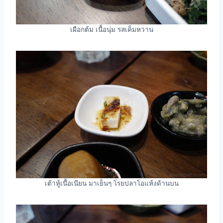
เผือกต้ม เนื้อนุ่ม รสเค็มหวาน
เต้าหู้เนื้อเนียน มาเย็นๆ โรยปลาโอแห้งด้านบน