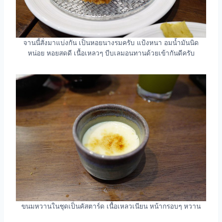
จานนี้สั่งมาแบ่งกัน เป็นหอยนางรมครับ แป้งหนา อมน้ำมันนิด
หน่อย หอยสดดี เนื้อเหลวๆ บีบเลมอนทานด้วยเข้ากันดีครับ
ขนมหวานในชุดเป็นคัสตาร์ด เนื้อเหลวเนียน หน้ากรอบๆ หวาน