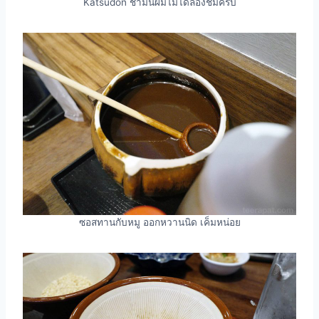
Katsudon ชามนี้ผมไม่ได้ลองชิมครับ
ซอสทานกับหมู ออกหวานนิด เค็มหน่อย