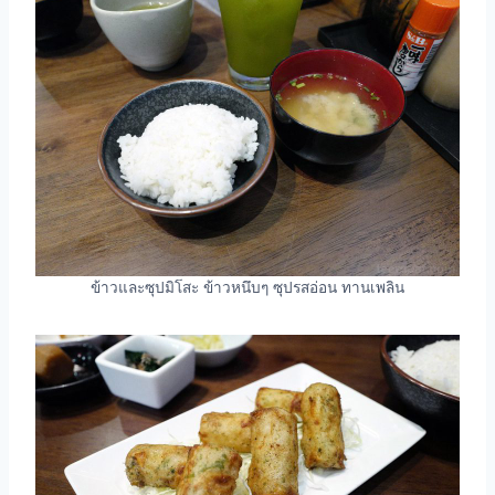
ข้าวและซุปมิโสะ ข้าวหนึบๆ ซุปรสอ่อน ทานเพลิน