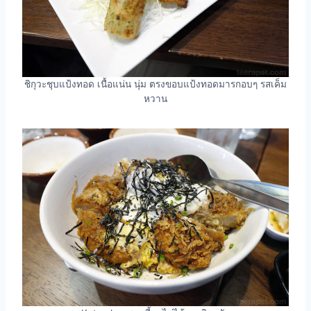
ชิกุวะชุบแป้งทอด เนื้อแน่น นุ่ม ตรงขอบแป้งทอดมารกอบๆ รสเค็ม
หวาน