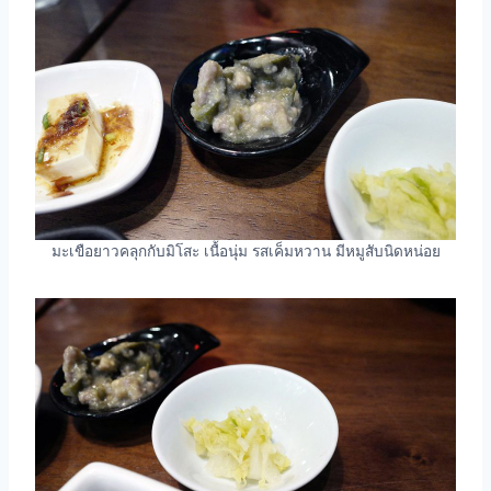
มะเขือยาวคลุกกับมิโสะ เนื้อนุ่ม รสเค็มหวาน มีหมูสับนิดหน่อย