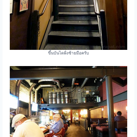
ขึ้นบันไดฝั่งซ้ายมือครับ