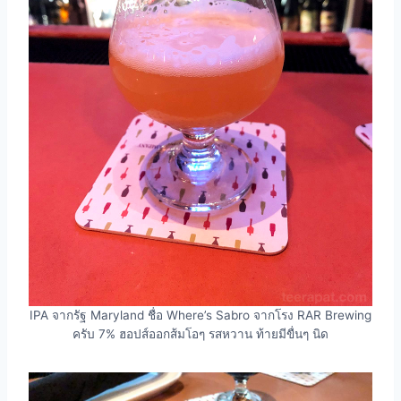
IPA จากรัฐ Maryland ชื่อ Where’s Sabro จากโรง RAR Brewing
ครับ 7% ฮอปส์ออกส้มโอๆ รสหวาน ท้ายมีขื่นๆ นิด