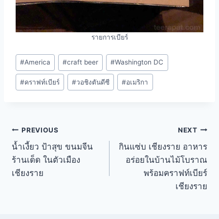
รายการเบียร์
Post
#
America
#
craft beer
#
Washington DC
Tags:
#
คราฟท์เบียร์
#
วอชิงตันดีซี
#
อเมริกา
Post
PREVIOUS
NEXT
น้ำเงี้ยว ป้าสุข ขนมจีน
กินแซ่บ เชียงราย อาหาร
navigation
ร้านเด็ด ในตัวเมือง
อร่อยในบ้านไม้โบราณ
เชียงราย
พร้อมคราฟท์เบียร์
เชียงราย