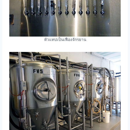
หัวแทปเป็นเฟืองจักรยาน