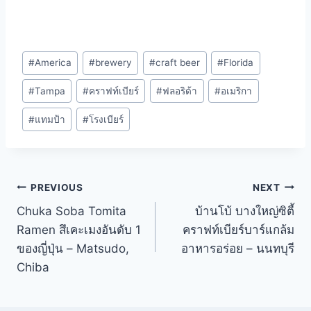
Post
#
America
#
brewery
#
craft beer
#
Florida
Tags:
#
Tampa
#
คราฟท์เบียร์
#
ฟลอริด้า
#
อเมริกา
#
แทมป้า
#
โรงเบียร์
Post
PREVIOUS
NEXT
Chuka Soba Tomita
บ้านโบ้ บางใหญ่ซิตี้
navigation
Ramen สึเคะเมงอันดับ 1
คราฟท์เบียร์บาร์แกล้ม
ของญี่ปุ่น – Matsudo,
อาหารอร่อย – นนทบุรี
Chiba