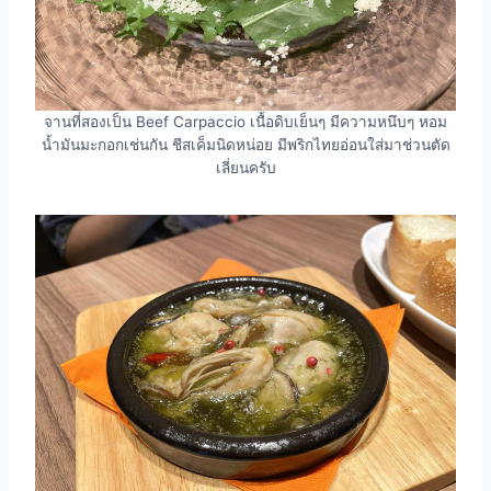
จานที่สองเป็น Beef Carpaccio เนื้อดิบเย็นๆ มีความหนึบๆ หอม
น้ำมันมะกอกเช่นกัน ชีสเค็มนิดหน่อย มีพริกไทยอ่อนใส่มาช่วนตัด
เลี่ยนครับ