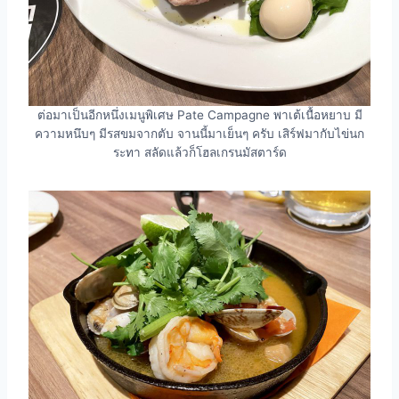
ต่อมาเป็นอีกหนึ่งเมนูพิเศษ Pate Campagne พาเต้เนื้อหยาบ มี
ความหนึบๆ มีรสขมจากตับ จานนี้มาเย็นๆ ครับ เสิร์ฟมากับไข่นก
ระทา สลัดแล้วก็โฮลเกรนมัสตาร์ด