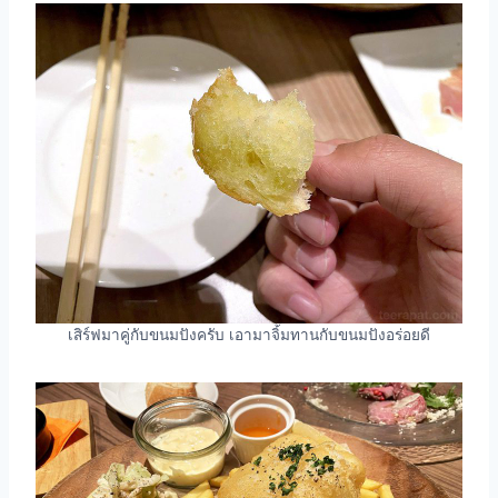
เสิร์ฟมาคู่กับขนมปังครับ เอามาจิ้มทานกับขนมปังอร่อยดี