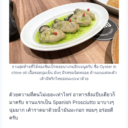
จานสุดท้ายที่ได้ลองชิมเป็รหอยนางรมอีกเมนูครับ ชื่อ Oyster in
chive oil เนื้อหอยนุ่มเย็น มันๆ มีรสขมนิดหน่อย ด้านบนแต่ละตัว
เค้ามีพริกไทยอ่อนแปะมาด้วย
ด้วยความที่คนไม่เยอะเท่าไหร่ อาหารสั่งแป๊บเดียวก็
มาครับ จานแรกเป็น Spanish Prosciutto มาบางๆ
นุ่มมาก เค้าราดมาด้วยน้ำมันมะกอก หอมๆ อร่อยดี
ครับ