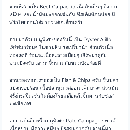
จานที่สองเป็น Beef Carpaccio เนื้อดิบเย็นๆ มีความ
หนึบๆ หอมน้ำมันมะกอกเช่นกัน ชีสเค็มนิดหน่อย มี
พริกไทยอ่อนใส่มาช่วนตัดเลี่ยนครับ
ตามมาด้วยเมนูพิเศษของวันนี้ เป็น Oyster Ajillo
เสิร์ฟมาร้อนๆ ในชามหิน รสเปรี้ยวนำ ส่วนตัวเนื้อ
หอยสดดี ร้อนจะเนื้อละลายเปื่อยๆ เสิร์ฟมาคู่กับ
ขนมปังครับ เอามาจิ้มทานกับขนมปังอร่อยดี
จานของทอดเราลองเป็น Fish & Chips ครับ ชิ้นปลา
แป้งกรอบร้อน เนื้อปลานุ่ม รสอ่อน เค็มบางๆ ส่วนมัน
ฝรั่งก็รสจืดเช่นกันต้องโรยเกลือแล้วจิ้มทานกับซอส
มะเขือเทศ
ต่อมาเป็นอีกหนึ่งเมนูพิเศษ Pate Campagne พาเต้
เนื้อหยาบ มีความหนึบๆ มีรสขมจากตับ จานนี้มา