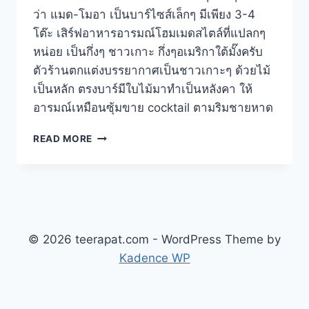
ว่า แมด-โมอา เป็นบาร์ไซส์เล็กๆ มีเพียง 3-4
โต๊ะ เสิร์ฟอาหารอารมณ์โฮมเมดสไตล์ที่แปลกๆ
หน่อย เป็นกึ่งๆ ชาวเกาะ กึ่งๆอเมริกาใต้มั๊งครับ
ตัวร้านตกแต่งบรรยากาศเป็นชาวเกาะๆ ด้วยไม้
เป็นหลัก ตรงบาร์มีใบไม้มาทำเป็นหลังคา ให้
อารมณ์เหมือนซุ้มขาย cocktail ตามริมชายหาด
MAD
READ MORE
MOA
อาหาร
ลา
ติ
นอ
เม
ริกา
© 2026 teerapat.com - WordPress Theme by
/
Kadence WP
ฮาวาย
แยก
หลานหลวง
WP Twitter Auto Publish
Powered By :
XYZScripts.com