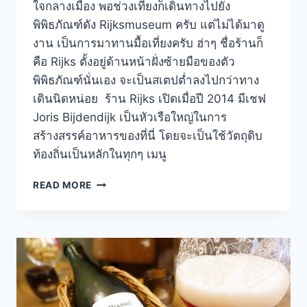
ใจกลางเมือง พอช่วงเที่ยงก็เดินทางไปยัง
พิพิธภัณฑ์ดัง Rijksmuseum ครับ แต่ไม่ได้มาดู
งาน เป็นการมาทานมื้อเที่ยงครับ ฮ่าๆ ชื่อร้านก็
คือ Rijks ตั้งอยู่ด้านหน้าฝั่งซ้ายมือของตัว
พิพิธภัณฑ์นั่นเอง จะเป็นสเตปต่ำลงไปกว่าทาง
เดินนิดหน่อย ร้าน Rijks เปิดเมื่อปี 2014 มีเชฟ
Joris Bijdendijk เป็นหัวเรือใหญ่ในการ
สร้างสรรค์อาหารของที่นี่ โดยจะเป็นใช้วัตถุดิบ
ท้องถิ่นเป็นหลักในทุกๆ เมนู
RIJKS
READ MORE
ร้าน
อาหาร
ของ
พิพิธภัณฑ์
ชื่อ
ดัง
เมือง
AMSTERDAM