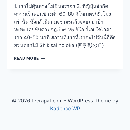
1. เราไม่คุ้นทาง ไม่ชินจราจร 2. ที่ญี่ปุ่นจำกัด
ความเร็วค่อนข้างต่ำ 60-80 กิโลเมตร/ชั่วโมง
เท่านั้น ซึ่งกลัวผิดกฎจราจรแล้วจะอดมาอีก
หะหะ เลยขับตามกฎเป๊ะๆ 25 กิโล ก็เลยใช้เวลา
ราว 40-50 นาที สถานที่แรกที่เราจะไปวันนี้ก็คือ
สวนดอกไม้ Shikisai no oka (四季彩の丘)
สวน
READ MORE
ดอกไม้
SHIKISAI
NO
OKA
–
HOKKAIDO
ตอน
© 2026 teerapat.com - WordPress Theme by
ที่
Kadence WP
5.1
WP Twitter Auto Publish
Powered By :
XYZScripts.com