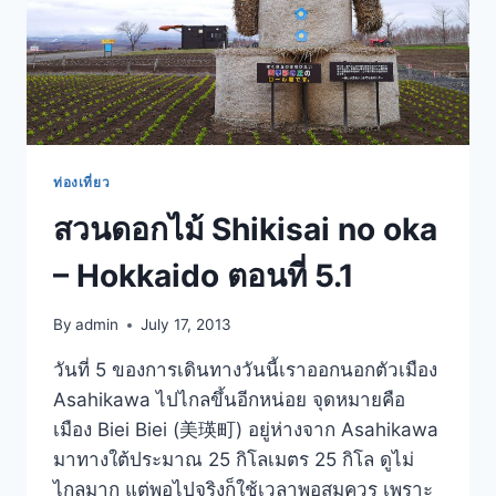
ท่องเที่ยว
สวนดอกไม้ Shikisai no oka
– Hokkaido ตอนที่ 5.1
By
admin
July 17, 2013
วันที่ 5 ของการเดินทางวันนี้เราออกนอกตัวเมือง
Asahikawa ไปไกลขึ้นอีกหน่อย จุดหมายคือ
เมือง Biei Biei (美瑛町) อยู่ห่างจาก Asahikawa
มาทางใต้ประมาณ 25 กิโลเมตร 25 กิโล ดูไม่
ไกลมาก แต่พอไปจริงก็ใช้เวลาพอสมควร เพราะ