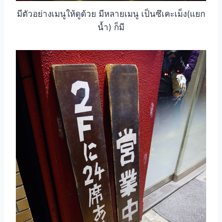
มีตัวอย่างเมนูให้ดูด้วย มีหลายเมนู เป็นซึเคะเม็ง(แยก
น้ำ) ก็มี