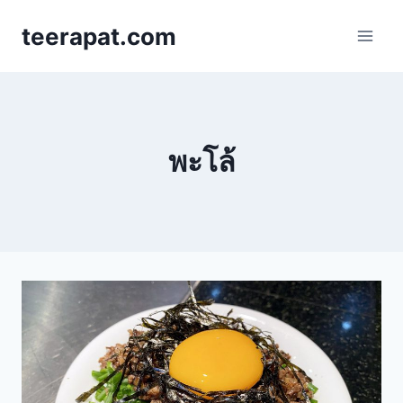
Skip
teerapat.com
to
content
พะโล้