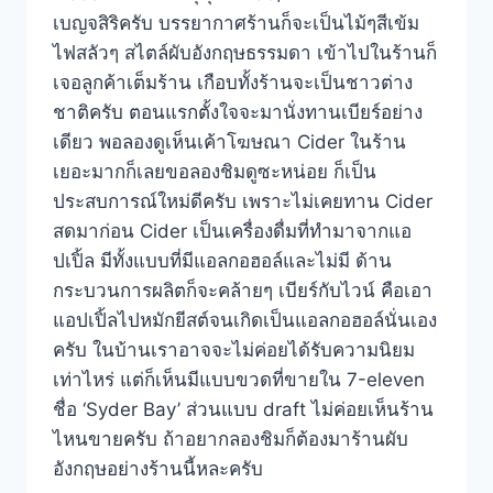
เบญจสิริครับ บรรยากาศร้านก็จะเป็นไม้ๆสีเข้ม
ไฟสลัวๆ สไตล์ผับอังกฤษธรรมดา เข้าไปในร้านก็
เจอลูกค้าเต็มร้าน เกือบทั้งร้านจะเป็นชาวต่าง
ชาติครับ ตอนแรกตั้งใจจะมานั่งทานเบียร์อย่าง
เดียว พอลองดูเห็นเค้าโฆษณา Cider ในร้าน
เยอะมากก็เลยขอลองชิมดูซะหน่อย ก็เป็น
ประสบการณ์ใหม่ดีครับ เพราะไม่เคยทาน Cider
สดมาก่อน Cider เป็นเครื่องดื่มที่ทำมาจากแอ
ปเปิ้ล มีทั้งแบบที่มีแอลกอฮอล์และไม่มี ด้าน
กระบวนการผลิตก็จะคล้ายๆ เบียร์กับไวน์ คือเอา
แอปเปิ้ลไปหมักยีสต์จนเกิดเป็นแอลกอฮอล์นั่นเอง
ครับ ในบ้านเราอาจจะไม่ค่อยได้รับความนิยม
เท่าไหร่ แต่ก็เห็นมีแบบขวดที่ขายใน 7-eleven
ชื่อ ‘Syder Bay’ ส่วนแบบ draft ไม่ค่อยเห็นร้าน
ไหนขายครับ ถ้าอยากลองชิมก็ต้องมาร้านผับ
อังกฤษอย่างร้านนี้หละครับ