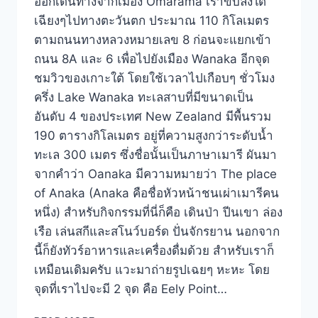
ออกเดินทางจากเมือง Omarama เราขับลงใต้
เฉียงๆไปทางตะวันตก ประมาณ 110 กิโลเมตร
ตามถนนทางหลวงหมายเลข 8 ก่อนจะแยกเข้า
ถนน 8A และ 6 เพื่อไปยังเมือง Wanaka อีกจุด
ชมวิวของเกาะใต้ โดยใช้เวลาไปเกือบๆ ชั่วโมง
ครึ่ง Lake Wanaka ทะเลสาบที่มีขนาดเป็น
อันดับ 4 ของประเทศ New Zealand มีพื้นรวม
190 ตารางกิโลเมตร อยู่ที่ความสูงกว่าระดับน้ำ
ทะเล 300 เมตร ซึ่งชื่อนั้นเป็นภาษาเมารี ผันมา
จากคำว่า Oanaka มีความหมายว่า The place
of Anaka (Anaka คือชื่อหัวหน้าชนเผ่าเมารีคน
หนึ่ง) สำหรับกิจกรรมที่นี่ก็คือ เดินป่า ปีนเขา ล่อง
เรือ เล่นสกีและสโนว์บอร์ด ปั่นจักรยาน นอกจาก
นี้ก็ยังทัวร์อาหารและเครื่องดื่มด้วย สำหรับเราก็
เหมือนเดิมครับ แวะมาถ่ายรูปเฉยๆ หะหะ โดย
จุดที่เราไปจะมี 2 จุด คือ Eely Point…
LAKE