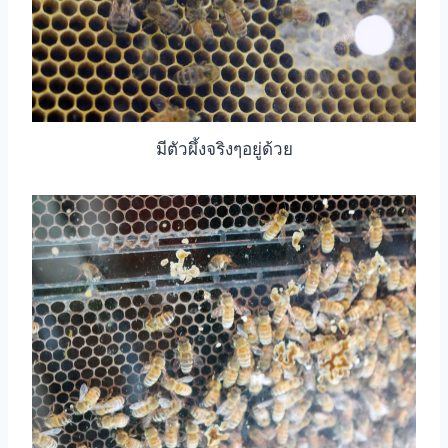
มีตัวผึ้งจริงๆอยู่ด้วย