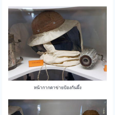
หน้ากากตาข่ายป้องกันผึ้ง