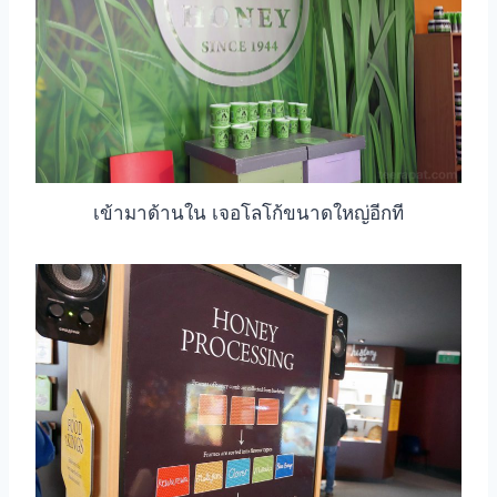
เข้ามาด้านใน เจอโลโก้ขนาดใหญ่อีกที