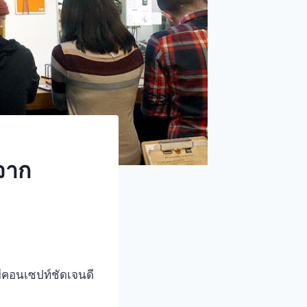
์จาก
่มีคอนเซปท์ชัดเจนดี