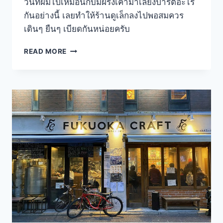
วันที่ผมไปเหมือนกับมีฝรั่งเค้ามาเลี้ยงปาร์ตี้อะไร
กันอย่างนี้ เลยทำให้ร้านดูเล็กลงไปพอสมควร
เดินๆ ยืนๆ เบียดกันหน่อยครับ
THE
READ MORE
SLOP
SHOP
ร้าน
คราฟท์
เบียร์
ชาน
กรุง
TOKYO