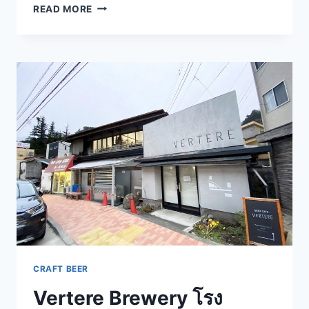
KARAKURI
READ MORE
คราฟท์
เบียร์
และ
สาเก
บาร์
เสิร์ฟ
คู่
โอ
เด้ง
สถานี
KANDA
โตเกียว
CRAFT BEER
Vertere Brewery โรง