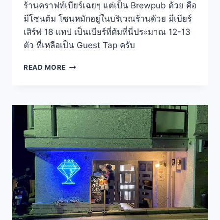
ร้านคราฟท์เบียร์เฉยๆ แต่เป็น Brewpub ด้วย คือ
มีโซนต้ม โซนหมักอยู่ในบริเวณร้านด้วย มีเบียร์
เสิร์ฟ 18 แทป เป็นเบียร์ที่ต้มที่นี่ประมาณ 12-13
ตัว ที่เหลือเป็น Guest Tap ครับ
CRAFTROCK
READ MORE
BREWPUB
&
LIVE
เมื่อ
คราฟท์
เบียร์
และ
ดนตรี
สด
มา
เจอ
กัน
โตเกียว