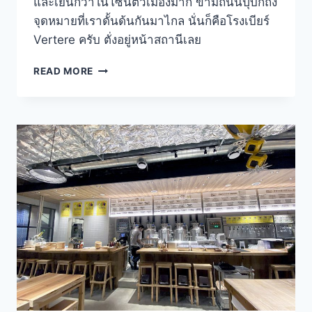
และเย็นกว่าในโซนตัวเมืองมาก ข้ามถนนปุ๊บก็ถึง
จุดหมายที่เราดั้นด้นกันมาไกล นั่นก็คือโรงเบียร์
Vertere ครับ ตั่งอยู่หน้าสถานีเลย
VERTERE
READ MORE
BREWERY
โรง
คราฟท์
เบียร์
และ
คาเฟ่
ริม
เขา
ชานเมือง
โตเกียว