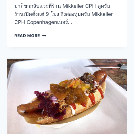
มาก็ขากลับแวะที่ร้าน Mikkeller CPH ดูครับ
ร้านเปิดตั้งแต่ 9 โมง ถึงสองทุ่มครับ Mikkeller
CPH Copenhagenเบอร์…
MIKKELLER
READ MORE
CPH
คราฟท์
เบียร์
บาร์
กลาง
สนาม
บิน
โคเปนเฮเกน
เดนมาร์ก