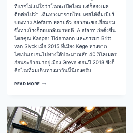
ทีแรกไม่แน่ใจว่าโรงจะเปิดไหม แต่ก็ลองเมล
ติดต่อไปว่า เดินทางมาจากไทย เคยได้ดื่มเบียร์
ของทาง Alefarm หลายตัว อยากจะขอเยี่ยมชม
ซึ่งทางโรงก็ตอบกลับมาพอดี Alefarm ก่อตั้งขึ้น
โดยคุณ Kasper Tidemann และภรรยา Britt
van Slyck เมื่อ 2015 ที่เมือง Køge ห่างจาก
โคเปนเฮเกนไปทางใต้ประมาณสัก 40 กิโลเมตร
ก่อนจะย้ายมาอยู่เมือง Greve ตอนปี 2018 ซึ่งก็
คือโรงที่ผมเดินทางมาวันนี้นี่เองครับ
ALE
READ MORE
FARM
เยี่ยม
ชม
โรง
คราฟท์
เบียร์
ชานเมือง
COPENHAGEN