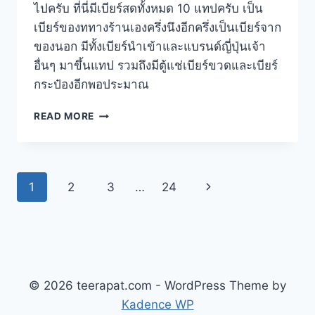
ไปครับ ที่นี่มีเบียร์สดทั้งหมด 10 แทปครับ เป็น
เบียร์ของททางร้านเองครึ่งนึงอีกครึ่งเป็นเบียร์จาก
ของนอก มีทั้งเบียร์นำเข้าและแบรนด์ญี่ปุ่นเจ้า
อื่นๆ มาขึ้นแทป รวมถึงมีตู้แช่เบียร์ขวดและเบียร์
กระป๋องอีกพอประมาณ
FUKUOKA
READ MORE
CRAFT
โรง
คราฟท์
เบียร์
Page
Next
1
2
3
…
24
ขนาด
เล็ก
navigation
Page
เสิร์ฟ
พร้อม
อาหาร
สไตล์
MEXICAN
© 2026 teerapat.com - WordPress Theme by
Kadence WP