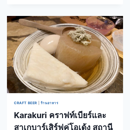
โรง
เบียร์
เปรี้ยว
ใน
โกดัง
เก่า
ริม
น้ำ
โคเปนเฮเกน
เดนมาร์ก
CRAFT BEER
|
ร้านอาหาร
Karakuri คราฟท์เบียร์และ
สาเกบาร์เสิร์ฟคู่โอเด้ง สถานี