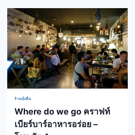
วัง
หิน
ข้าวต้ม
ร้าน
ดัง
เปิด
ยัน
ตี
4
–
ลาดพร้าว
ร้านนั่งดื่ม
Where do we go คราฟท์
เบียร์บาร์อาหารอร่อย –