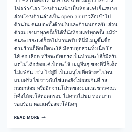
ว่า ‘ซ้ง เป็ดพะโล้’ ตัวร้านขนาดใหญ่กว้างขวาง
ไฟสว่างไสว โซนด้านหน้าเป็นห้องแอร์เย็นสบาย
ส่วนโซนด้านล่างเป็น open air ยาวลึกเข้าไป
ด้านใน คนเยอะทั้งด้านในและด้านนอกครับ ส่วน
ตัวผมเองมาทุกครั้งก็ได้ที่นั่งห้องแอร์ทุกครั้ง แม้ว่า
คนจะเยอะแต่ก็รอไม่นานครับ ที่นี่มีเมนูขึ้นชื่อ
ตามร้านก็คือเป็ดพะโล้ มีครบทุกส่วนทั้งเนื้อ ปีก
ไส้ คอ เลือด หรือจะอัพเกรดเป็นห่านพะโล้ก็มีครับ
แต่ไม่ได้อร่อยแค่เป็ดพะโล้ เมนูอื่นๆ ของที่นี่ก็เด็ด
ไม่แพ้กัน เช่น ไข่ยู่ยี่ เป็นเมนูไข่ที่คล้ายๆไข่คน
แบบฝรั่ง ไข่ขาวกับไข่แดงยังไม่ผสมกันดี รส
กลมกล่อม หรืออีกจานโปรดของผมและชาวคณะ
ก็คือไส้พะโล้ทอดกรอบ ไม่คาวไม่ขม ทอดมาก
รอบร้อน หอมเครื่องพะโล้นิดๆ
ซ้ง
READ MORE
เป็ด
พะโล้