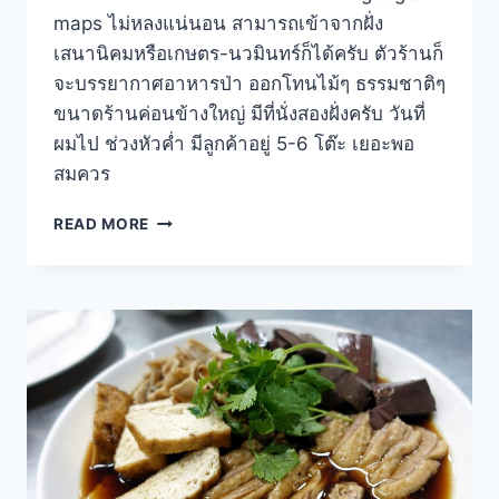
maps ไม่หลงแน่นอน สามารถเข้าจากฝั่ง
เสนานิคมหรือเกษตร-นวมินทร์ก็ได้ครับ ตัวร้านก็
จะบรรยากาศอาหารป่า ออกโทนไม้ๆ ธรรมชาติๆ
ขนาดร้านค่อนข้างใหญ่ มีที่นั่งสองฝั่งครับ วันที่
ผมไป ช่วงหัวค่ำ มีลูกค้าอยู่ 5-6 โต๊ะ เยอะพอ
สมควร
ป๋า
READ MORE
เชาว์
อาหาร
ป่า
ร้าน
อร่อย
แถว
ถนน
ลาดพร้าว
วัง
หิน