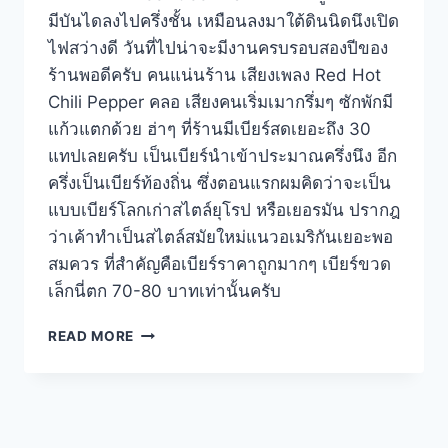
มีบันไดลงไปครึ่งชั้น เหมือนลงมาใต้ดินนิดนึงเปิด
ไฟสว่างดี วันที่ไปน่าจะมีงานครบรอบสองปีของ
ร้านพอดีครับ คนแน่นร้าน เสียงเพลง Red Hot
Chili Pepper คลอ เสียงคนเริ่มเมากรึ่มๆ ซักพักมี
แก้วแตกด้วย ฮ่าๆ ที่ร้านมีเบียร์สดเยอะถึง 30
แทปเลยครับ เป็นเบียร์นำเข้าประมาณครึ่งนึง อีก
ครึ่งเป็นเบียร์ท้องถิ่น ซึ่งตอนแรกผมคิดว่าจะเป็น
แบบเบียร์โลกเก่าสไตล์ยุโรป หรือเยอรมัน ปรากฎ
ว่าเค้าทำเป็นสไตล์สมัยใหม่แนวอเมริกันเยอะพอ
สมควร ที่สำคัญคือเบียร์ราคาถูกมากๆ เบียร์ขวด
เล็กนี่ตก 70-80 บาทเท่านั้นครับ
BEEK
READ MORE
GEEK
BAR
คราฟท์
เบียร์
บาร์