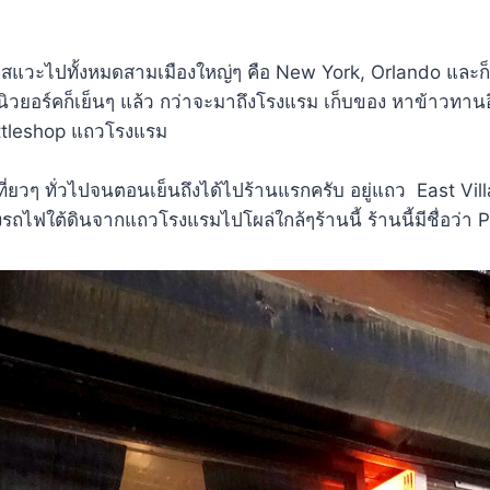
าสแวะไปทั้งหมดสามเมืองใหญ่ๆ คือ New York, Orlando และก
งนิวยอร์คก็เย็นๆ แล้ว กว่าจะมาถึงโรงแรม เก็บของ หาข้าวทาน
ttleshop แถวโรงแรม
าก็เที่ยวๆ ทั่วไปจนตอนเย็นถึงได้ไปร้านแรกครับ อยู่แถว East V
รถไฟใต้ดินจากแถวโรงแรมไปโผล่ใกล้ๆร้านนี้ ร้านนี้มีชื่อว่า P