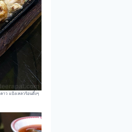
่คาว แป้งเหลวร้อนดึ๋งๆ