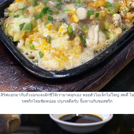
สิร์ฟแยกมากับถั่วงอกและผักชีให้เรามาคลุกเอง หอยตัวไม่เล็กไม่ใหญ่ สดดี ไม
รสพริกไทยชัดหน่อย ปรุงรสดีครับ จิ้มทานกับซอสพริก