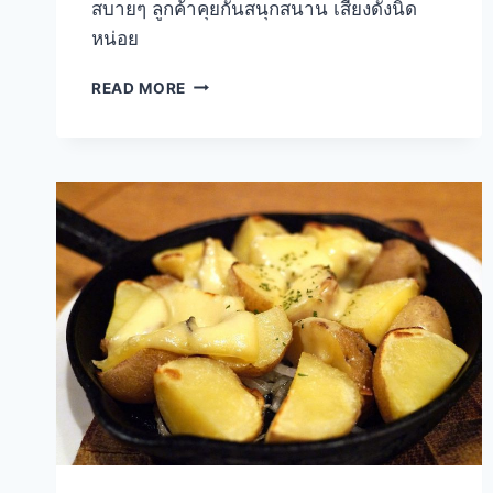
สบายๆ ลูกค้าคุยกันสนุกสนาน เสียงดังนิด
หน่อย
SCHNEIDER
READ MORE
HAUS
จิบ
เบียร์
แกล้ม
อาหาร
เยอรมัน
ใน
ซอย
อารีย์
4