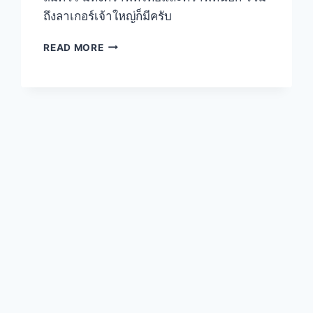
ถึงลาเกอร์เจ้าใหญ่ก็มีครับ
BLUE
READ MORE
BAR
BREW
&
BISTRO
คราฟท์
เบียร์
บาร์
แกล้ม
อา
หา
รอ
ร่อยๆ
–
ถนน
นาง
ลิ้นจี่
ช่อง
นนทรี