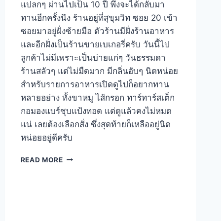
แปลกๆ ผ่านไปเป็น 10 ปี พึ่งจะได้กลับมา
ทานอีกครั้งนึง ร้านอยู่ที่สุขุมวิท ซอย 20 เข้า
ซอยมาอยู่ฝั่งซ้ายมือ ตัวร้านมีฝั่งร้านอาหาร
และอีกฝั่งเป็นร้านขายเบเกอรี่ครับ วันนี้ไป
ลูกค้าไม่มีเพราะเป็นบ่ายแก่ๆ วันธรรมดา
ร้านสลัวๆ แต่ไม่มืดมาก มีกลิ่นอับๆ นิดหน่อย
สำหรับรายการอาหารเปิดดูไปก็อยากทาน
หลายอย่าง ทั้งขาหมู ไส้กรอก ทาร์ทาร์สเต็ก
กอมองแบร์ชุบแป้งทอด แต่ดูแล้วคงไม่หมด
แน่ เลยต้องเลือกสั่ง ซึ่งสุดท้ายก็เหลืออยู่นิด
หน่อยอยู่ดีครับ
BEI
READ MORE
OTTO
ร้าน
อาหาร
เยอรมัน
สุขุมวิท
20