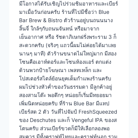
มีโอกาสได้รับเชิญไปร่วมชิมอาหารและเบียร์
มาเมื่อวันก่อนครับ ร้านที่ไปมีชื่อว่า Blue
Bar Brew & Bistro ตัวร้านอยู่บนถนนนาง
ลิ้นจี่ ใกล้ๆกับถนนจันทน์ หรือมาจาก
เย็นอากาศ หรือ รัชดาภิเษกฝรั่งพระราม 3 ก็
สะดวกครับ (จริงๆ แถวนี้ผมไม่ค่อยได้มาเลย
นานๆ มาที) ตัวร้านขนาดไม่ใหญ่มาก มีสอง
โซนคือเอาท์ดอร์และโซนห้องแอร์ ตกแต่ง
ด้วนพวกป้ายโฆษณา เพลทเหล็ก และ
โปสเตอร์สไตล์ย้อนยุคเต็มกำแพงร้านครับ
ผมไปช่วงหัวค่ำของวันธรรมดา มีลูกค้าอยู่
สองสามโต๊ะ พอดึกๆ หน่อยก็เริ่มมีทยอยมา
เพิ่มนิดหน่อยครับ ที่ร้าน Blue Bar มีแทป
เบียร์สด 2 ตัว วันที่ไปจัมป์ FreshSqueezed
ของ Deschutes และก็ Vengeful IPA ของส
โตนครับ ส่วนเบียร์ขวดก็มีให้เลือกลองพอ
สมควร มีทั้งคราฟท์ไทยและคราฟท์นอก รวม