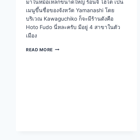
มาในหม้อเหล็กขนาดใหญ่ ร้อนจี๋ โฮโต เป็น
เมนูขึ้นชื่อของจังหวัด Yamanashi โดย
บริเวณ Kawaguchiko ก็จะมีร้านดังคือ
Hoto Fudo นี่หละครับ มีอยู่ 4 สาขาในตัว
เมือง
ลอง
READ MORE
กิน
โฮ
โต
ที่
ร้าน
HOTO
FUDO
KAWAGUCHIKO
–
JAPAN
2014
ตอน
ที่
5.4