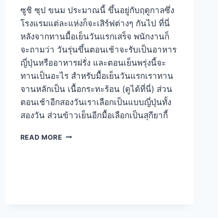
ซูชิ ซุป ขนม ประมาณนี้ ขึ้นอยู่กับฤดูกาลซึ่ง
โรงแรมแต่ละแห่งก็จะเสิร์ฟต่างๆ กันไป ที่นี่
หลังจากทานมื้อเย็นวันแรกเสร็จ พนักงานก็
จะถามว่า วันรุ่นขึ้นตอนเช้าจะรับเป็นอาหาร
ญี่ปุ่นหรืออาหารฝรั่ง และตอนเย็นพรุ่งนี้จะ
ทานเป็นอะไร สำหรับมื้อเย็นวันแรกเราทาน
จานหลักเป็น เนื้อกระทะร้อน (ดูได้ที่นี่) ส่วน
ตอนเช้าอีกสองวันเราเลือกเป็นแบบญี่ปุ่นทั้ง
สองวัน ส่วนข้าวเย็นอีกมื้อเลือกเป็นสุกียากี้
รีวิว
READ MORE
อาหาร
ไค
เซกิ
โรงแรม
KOZANTEI
UBUYA
KAWAGUCHIKO
–