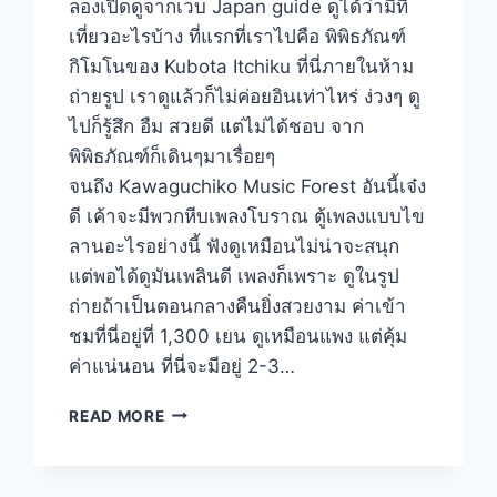
ลองเปิดดูจากเว็บ Japan guide ดูได้ว่ามีที่
เที่ยวอะไรบ้าง ที่แรกที่เราไปคือ พิพิธภัณฑ์
กิโมโนของ Kubota Itchiku ที่นี่ภายในห้าม
ถ่ายรูป เราดูแล้วก็ไม่ค่อยอินเท่าไหร่ ง่วงๆ ดู
ไปก็รู้สึก อืม สวยดี แต่ไม่ได้ชอบ จาก
พิพิธภัณฑ์ก็เดินๆมาเรื่อยๆ
จนถึง Kawaguchiko Music Forest อันนี้เจ๋ง
ดี เค้าจะมีพวกหีบเพลงโบราณ ตู้เพลงแบบไข
ลานอะไรอย่างนี้ ฟังดูเหมือนไม่น่าจะสนุก
แต่พอได้ดูมันเพลินดี เพลงก็เพราะ ดูในรูป
ถ่ายถ้าเป็นตอนกลางคืนยิ่งสวยงาม ค่าเข้า
ชมที่นี่อยู่ที่ 1,300 เยน ดูเหมือนแพง แต่คุ้ม
ค่าแน่นอน ที่นี่จะมีอยู่ 2-3…
KAWAGUCHIKO
READ MORE
MUSIC
FOREST
–