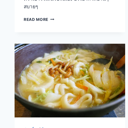
สบายๆ
อู
READ MORE
ด้ง
เนื้อ
ม้า
!!
ร้าน
TAKEKAWA
KAWAGUCHIKO
JAPAN
2014
ตอน
ที่
6.2