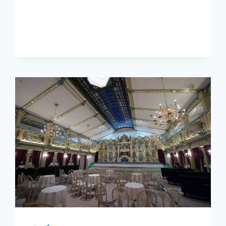
ร
เกต์
ร้าน
FURUYA
KAWAGUCHIKO
–
JAPAN
2014
ตอน
ที่
6.1