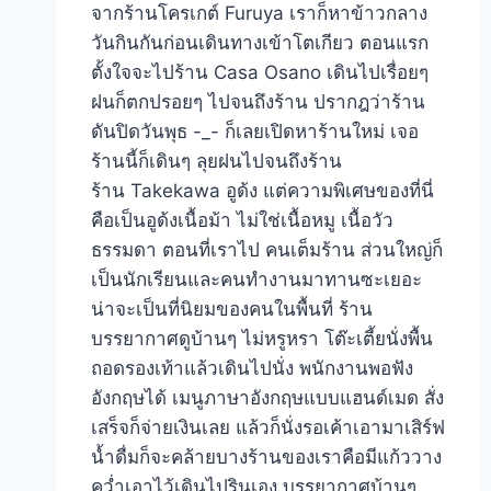
จากร้านโครเกต์ Furuya เราก็หาข้าวกลาง
วันกินกันก่อนเดินทางเข้าโตเกียว ตอนแรก
ตั้งใจจะไปร้าน Casa Osano เดินไปเรื่อยๆ
ฝนก็ตกปรอยๆ ไปจนถึงร้าน ปรากฎว่าร้าน
ดันปิดวันพุธ -_- ก็เลยเปิดหาร้านใหม่ เจอ
ร้านนี้ก็เดินๆ ลุยฝนไปจนถึงร้าน
ร้าน Takekawa อูด้ง แต่ความพิเศษของที่นี่
คือเป็นอูด้งเนื้อม้า ไม่ใช่เนื้อหมู เนื้อวัว
ธรรมดา ตอนที่เราไป คนเต็มร้าน ส่วนใหญ่ก็
เป็นนักเรียนและคนทำงานมาทานซะเยอะ
น่าจะเป็นที่นิยมของคนในพื้นที่ ร้าน
บรรยากาศดูบ้านๆ ไม่หรูหรา โต๊ะเตี้ยนั่งพื้น
ถอดรองเท้าแล้วเดินไปนั่ง พนักงานพอฟัง
อังกฤษได้ เมนูภาษาอังกฤษแบบแฮนด์เมด สั่ง
เสร็จก็จ่ายเงินเลย แล้วก็นั่งรอเค้าเอามาเสิร์ฟ
น้ำดื่มก็จะคล้ายบางร้านของเราคือมีแก้ววาง
คว่ำเอาไว้เดินไปรินเอง บรรยากาศบ้านๆ