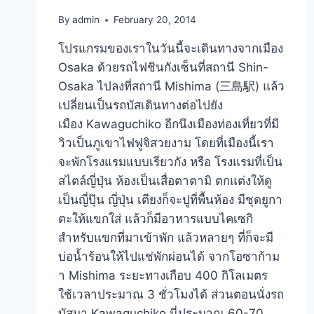
By
admin
February 20, 2014
โปรแกรมของเราในวันนี้จะเดินทางจากเมือง
Osaka ด้วยรถไฟชินกังเซ็นที่สถานี Shin-
Osaka ไปลงที่สถานี Mishima (三島駅) แล้ว
เปลี่ยนเป็นรถบัสเดินทางต่อไปยัง
เมือง Kawaguchiko อีกนึงเมืองท่องเที่ยวที่มี
วิวเป็นภูเขาไฟฟูจิสวยงาม โดยที่เมืองนี้เรา
จะพักโรงแรมแบบเรียวกัง หรือ โรงแรมที่เป็น
สไตล์ญี่ปุ่น ห้องเป็นเสื่อตาตามิ ตกแต่งให้ดู
เป็นญี่ปุ๊น ญี่ปุ่น เตียงก็จะปูที่พื้นห้อง มีชุดยูกา
ตะให้แขกใส่ แล้วก็มีอาหารแบบไคเซกิ
สำหรับแขกที่มาเข้าพัก แล้วหลายๆ ที่ก็จะมี
บ่อน้ำร้อนให้ไปแช่พักผ่อนได้ จากโอซาก้าม
า Mishima ระยะทางเกือบ 400 กิโลเมตร
ใช้เวลาประมาณ 3 ชั่วโมงได้ ส่วนตอนนั่งรถ
บัสมา Kawaguchiko นี่ประมาณ 60-70