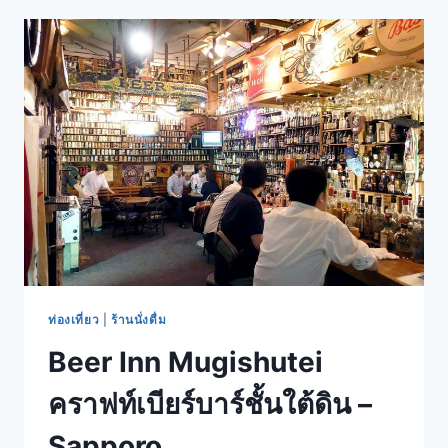
คราฟท์
เบียร์
บาร์
เมือง
SAPPORO
ท่องเที่ยว
|
ร้านนั่งดื่ม
Beer Inn Mugishutei
คราฟท์เบียร์บาร์ชั้นใต้ดิน –
Sapporo