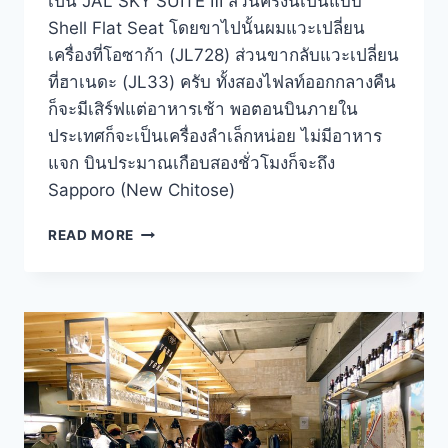
เป็น JAL SKY SUITE Ⅲ ส่วนครั้งนี้เป็นแบบ
Shell Flat Seat โดยขาไปนั้นผมแวะเปลี่ยน
เครื่องที่โอซาก้า (JL728) ส่วนขากลับแวะเปลี่ยน
ที่ฮาเนดะ (JL33) ครับ ทั้งสองไฟลท์ออกกลางคืน
ก็จะมีเสิร์ฟแต่อาหารเช้า พอตอนบินภายใน
ประเทศก็จะเป็นเครื่องลำเล็กหน่อย ไม่มีอาหาร
แจก บินประมาณเกือบสองชั่วโมงก็จะถึง
Sapporo (New Chitose)
รีวิว
READ MORE
BUSINESS
CLASS
สาย
การ
บิน
JAPAN
AIRLINES
กรุงเทพ
–
ซัป