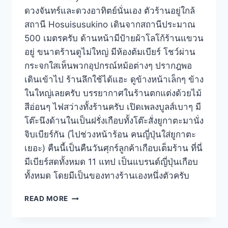
ดวงจันทร์และดวงอาทิตย์นั่นเอง ตัวร้านอยู่ใกล้
สถานี Hosuisusukino เดินจากสถานีประมาณ
500 เมตรครับ ด้านหน้ามีป้ายผ้าโลโก้ร้านแขวน
อยู่ ขนาดร้านดูไม่ใหญ่ มีห้องต้มเบียร์ โชว์ผ่าน
กระจกใสเห็นพวกอุปกรณ์หม้อต่างๆ ปรากฎพอ
เดินเข้าไป ร้านลึกใช้ได้แฮะ ดูข้างหน้าเล็กๆ ข้าง
ในใหญ่เลยครับ บรรยากาศในร้านตกแต่งด้วยไม้
สีอ่อนๆ ไฟสว่างทั้งร้านครับ เปิดเพลงบูลส์เบาๆ มี
โต๊ะนึงด้านในเป็นฝรั่งเกือบทั้งโต๊ะสั่งยูกาตะมานั่ง
จิบเบียร์กัน (ไปช่วงหน้าร้อน คนญี่ปุ่นใส่ยูกาตะ
เยอะ) คืนนี้เป็นคืนวันศุกร์ลูกค้าเกือบเต็มร้าน ที่นี่
มีเบียร์สดทั้งหมด 11 แทป เป็นแบรนด์ญี่ปุ่นเกือบ
ทั้งหมด โดยมีเป็นของทางร้านเองหนึ่งตัวครับ
TSUKI
READ MORE
TO
TAIYO