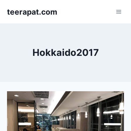
Skip
teerapat.com
to
content
Hokkaido2017