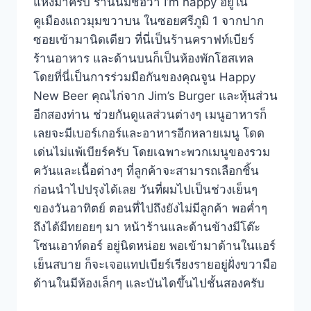
แห่งมาครับ ร้านนี้มีชื่อว่า I’m happy อยู่ใน
คูเมืองแถวมุมขวาบน ในซอยศรีภูมิ 1 จากปาก
ซอยเข้ามานิดเดียว ที่นี่เป็นร้านคราฟท์เบียร์
ร้านอาหาร และด้านบนก็เป็นห้องพักโฮสเทล
โดยที่นี่เป็นการร่วมมือกันของคุณจูน Happy
New Beer คุณไก่จาก Jim’s Burger และหุ้นส่วน
อีกสองท่าน ช่วยกันดูแลส่วนต่างๆ เมนูอาหารก็
เลยจะมีเบอร์เกอร์และอาหารอีกหลายเมนู โดด
เด่นไม่แพ้เบียร์ครับ โดยเฉพาะพวกเมนูของรวม
ควันและเนื้อต่างๆ ที่ลูกค้าจะสามารถเลือกชิ้น
ก่อนนำไปปรุงได้เลย วันที่ผมไปเป็นช่วงเย็นๆ
ของวันอาทิตย์ ตอนที่ไปถึงยังไม่มีลูกค้า พอค่ำๆ
ถึงได้มีทยอยๆ มา หน้าร้านและด้านข้างมีโต๊ะ
โซนเอาท์ดอร์ อยู่นิดหน่อย พอเข้ามาด้านในแอร์
เย็นสบาย ก็จะเจอแทปเบียร์เรียงรายอยู่ฝั่งขวามือ
ด้านในมีห้องเล็กๆ และบันไดขึ้นไปชั้นสองครับ
I’M