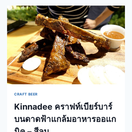
บาร์
ใต้
โฮ
ส
เทล
ใน
ซอย
ราชครู
–
อารีย์
CRAFT BEER
Kinnadee คราฟท์เบียร์บาร์
บนดาดฟ้าแกล้มอาหารออแก
นิค – สีลม