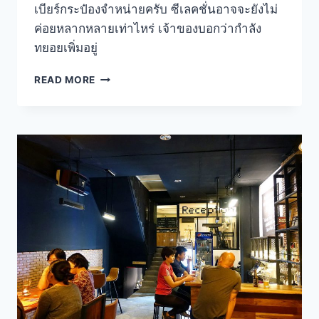
เบียร์กระป๋องจำหน่ายครับ ซีเลคชั่นอาจจะยังไม่
ค่อยหลากหลายเท่าไหร่ เจ้าของบอกว่ากำลัง
ทยอยเพิ่มอยู่
KINNADEE
READ MORE
คราฟท์
เบียร์
บาร์
บน
ดาดฟ้า
แกล้ม
อาหาร
ออ
แก
นิค
–
สีลม