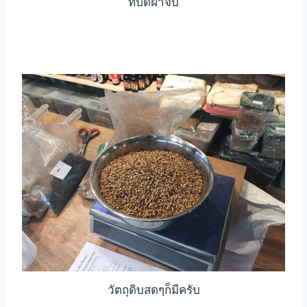
ที่ปิดฝาจีบ
วัตถุดิบสดๆก็มีครับ