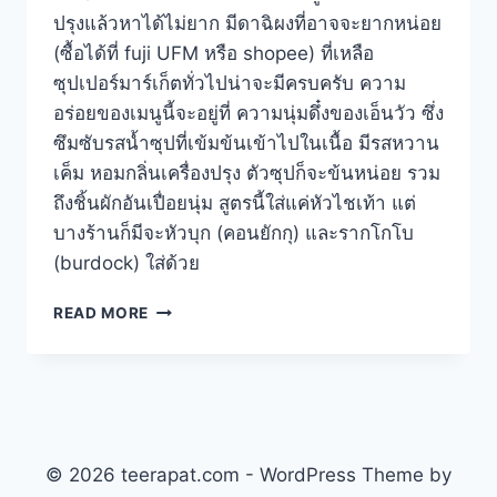
ปรุงแล้วหาได้ไม่ยาก มีดาฉิผงที่อาจจะยากหน่อย
(ซื้อได้ที่ fuji UFM หรือ shopee) ที่เหลือ
ซุปเปอร์มาร์เก็ตทั่วไปน่าจะมีครบครับ ความ
อร่อยของเมนูนี้จะอยู่ที่ ความนุ่มดึ๋งของเอ็นวัว ซึ่ง
ซึมซับรสน้ำซุปที่เข้มข้นเข้าไปในเนื้อ มีรสหวาน
เค็ม หอมกลิ่นเครื่องปรุง ตัวซุปก็จะข้นหน่อย รวม
ถึงชิ้นผักอันเปื่อยนุ่ม สูตรนี้ใส่แค่หัวไชเท้า แต่
บางร้านก็มีจะหัวบุก (คอนยักกุ) และรากโกโบ
(burdock) ใส่ด้วย
เอ็น
READ MORE
วัว
ตุ๋น
มิ
โสะ
–
GYUSUJI
NIKOMI
© 2026 teerapat.com - WordPress Theme by