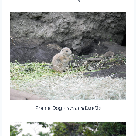
Prairie Dog กระรอกชนิดหนึ่ง