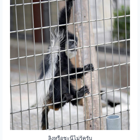
ลิงหรือชะนีไม่รู้ครับ