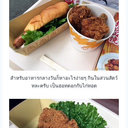
สำหรับอาหารกลางวันก็หาอะไรง่ายๆ กินในสวนสัตว์
หละครับ เป็นฮอทดอกกับไก่ทอด