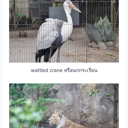
wattled crane หรือนกกระเรียน