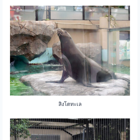
สิงโตทะเล