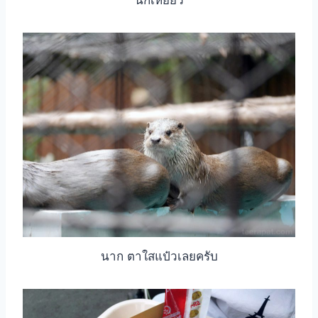
นาก ตาใสแป๋วเลยครับ