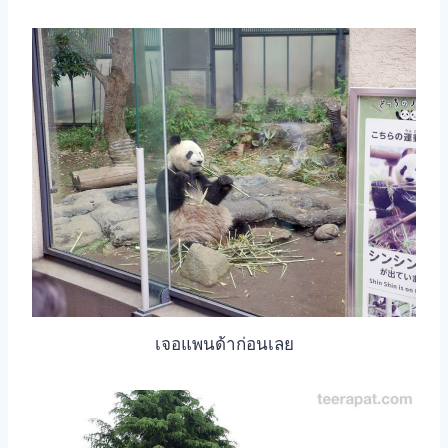
เจอแพนด้าก่อนเลย