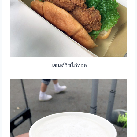
แซนด์วิชไก่ทอด