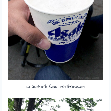
แกล้มกับเบียร์สดอาซาฮีซะหน่อย